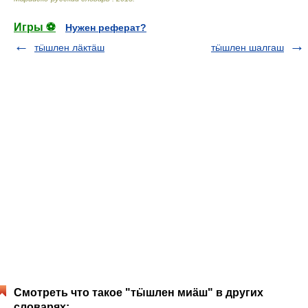
Игры ⚽
Нужен реферат?
тӹшлен лӓктӓш
тӹшлен шалгаш
Смотреть что такое "тӹшлен миӓш" в других
словарях: