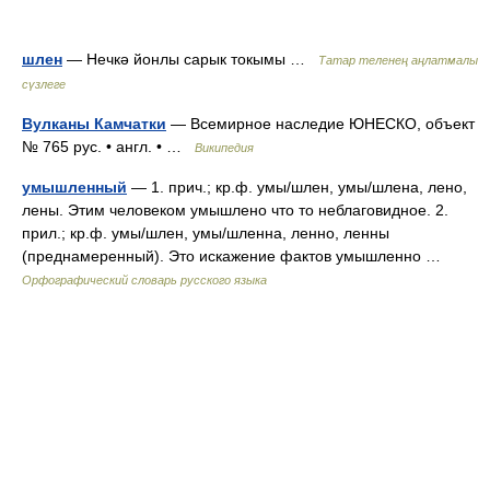
шлен
— Нечкә йонлы сарык токымы …
Татар теленең аңлатмалы
сүзлеге
Вулканы Камчатки
— Всемирное наследие ЮНЕСКО, объект
№ 765 рус. • англ. • …
Википедия
умышленный
— 1. прич.; кр.ф. умы/шлен, умы/шлена, лено,
лены. Этим человеком умышлено что то неблаговидное. 2.
прил.; кр.ф. умы/шлен, умы/шленна, ленно, ленны
(преднамеренный). Это искажение фактов умышленно …
Орфографический словарь русского языка