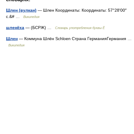
Шлен (вулкан)
— Шлен Координаты: Координаты: 57°28′00″
с.&# …
Википедия
шленёха
— (БСРЖ) …
Словарь употребления буквы Ё
Шлен
— Коммуна Шлён Schloen Страна ГерманияГермания …
Википедия