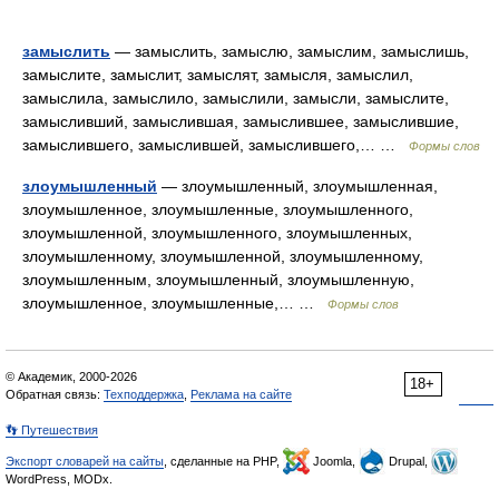
замыслить
— замыслить, замыслю, замыслим, замыслишь,
замыслите, замыслит, замыслят, замысля, замыслил,
замыслила, замыслило, замыслили, замысли, замыслите,
замысливший, замыслившая, замыслившее, замыслившие,
замыслившего, замыслившей, замыслившего,… …
Формы слов
злоумышленный
— злоумышленный, злоумышленная,
злоумышленное, злоумышленные, злоумышленного,
злоумышленной, злоумышленного, злоумышленных,
злоумышленному, злоумышленной, злоумышленному,
злоумышленным, злоумышленный, злоумышленную,
злоумышленное, злоумышленные,… …
Формы слов
© Академик, 2000-2026
18+
Обратная связь:
Техподдержка
,
Реклама на сайте
👣 Путешествия
Экспорт словарей на сайты
, сделанные на PHP,
Joomla,
Drupal,
WordPress, MODx.