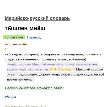
Марийско-русский словарь
тӹшлен миӓш
Толкование
Перевод
тӹшлен миӓш
Г.
наблюдать, смотреть, осматривать, разглядывать, примечать,
следить (постепенно, последовательно, всё время)
Кешӓш корным Миколай яжон пӓлӓ, ӓтяжӹ сага толмыжы
годым тӹдӹ тӹшлен миэн.
[/i]
Н. Ильяков
.[/i]
Миколай хорошо
знает предстоящую дорогу, когда ехали с отцом сюда, он всё
время примечал.
Составной глагол. Основное слово:
тӱслаш
Марийско-русский словарь
.
2015
.